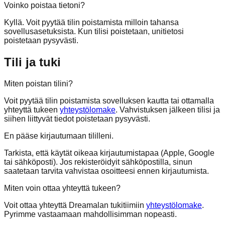
Voinko poistaa tietoni?
Kyllä. Voit pyytää tilin poistamista milloin tahansa
sovellusasetuksista. Kun tilisi poistetaan, unitietosi
poistetaan pysyvästi.
Tili ja tuki
Miten poistan tilini?
Voit pyytää tilin poistamista sovelluksen kautta tai ottamalla
yhteyttä tukeen
yhteystölomake
. Vahvistuksen jälkeen tilisi ja
siihen liittyvät tiedot poistetaan pysyvästi.
En pääse kirjautumaan tililleni.
Tarkista, että käytät oikeaa kirjautumistapaa (Apple, Google
tai sähköposti). Jos rekisteröidyit sähköpostilla, sinun
saatetaan tarvita vahvistaa osoitteesi ennen kirjautumista.
Miten voin ottaa yhteyttä tukeen?
Voit ottaa yhteyttä Dreamalan tukitiimiin
yhteystölomake
.
Pyrimme vastaamaan mahdollisimman nopeasti.