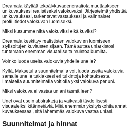
Dreamala käyttää tekoälykuvageneraatiota muuttaakseen
unikuvauksesi realistiseksi valokuvaksi. Järjestelmä yhdistää
unikuvauksesi, tarkentavat vastauksesi ja valinnaiset
profiilitiedot valokuvan luomiseksi.
Miksi kutsumme niitä valokuviksi eikä kuviksi?
Dreamala keskittyy realististen valokuvien luomiseen
stylisoitujen kuvitusten sijaan. Tämä auttaa uniarkistosi
tuntemaan enemmän visuaaliselta muistoalbumilta.
Voinko luoda useita valokuvia yhdelle unelle?
Kyllä. Maksetulla suunnitelmalla voit luoda useita valokuvia
samalle unelle tutkiaksesi eri tulkintoja kohtauksesta.
Ilmaisella suunnitelmalla voit olla yksi valokuva per uni.
Miksi valokuva ei vastaa uniani täsmälleen?
Unet ovat usein abstrakteja ja vaikeasti täydellisesti
visuaaleiksi käännetäviä. Mitä enemmän yksityiskohtia annat
kuvauksessasi, sitä lähemmäs valokuva vastaa uniasi.
Suunnitelmat ja hinnat