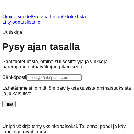
Ominaisuudet
Galleria
Tietoa
Odotuslista
Liity odotuslistalle
Uutiskirje
Pysy ajan tasalla
Saat tuoteuutisia, ominaisuusesittelyjä ja vinkkejä
parempaan unipäiväkirjan pitämiseen.
Sähköposti
Lähetämme silloin tällöin päivityksiä uusista ominaisuuksista
ja julkaisuista.
Tilaa
Unipäiväkirja tehty yksinkertaiseksi. Tallenna, pohdi ja käy
läpi inspiroivat tarinat.